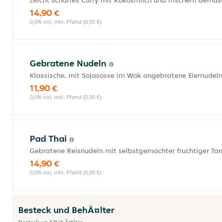
Leicht scharfes Curry mit Kokosmilch und frischem Gemüse.
14,90 €
0,0% vol, inkl. Pfand (0,00 €)
Gebratene Nudeln
Klassische, mit Sojasosse im Wok angebratene Eiernudel
11,90 €
0,0% vol, inkl. Pfand (0,00 €)
Pad Thai
Gebratene Reisnudeln mit selbstgemachter fruchtiger T
14,90 €
0,0% vol, inkl. Pfand (0,00 €)
Besteck und BehÃ¤lter