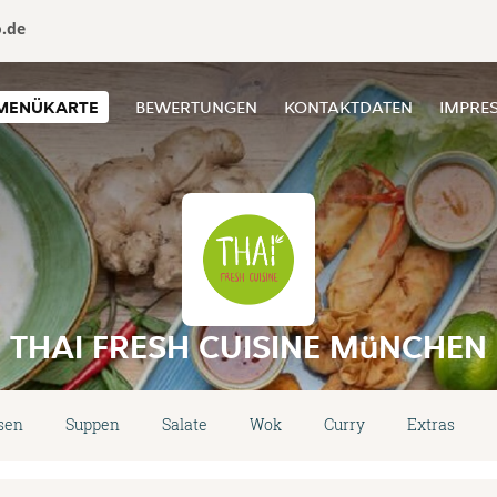
o.de
MENÜKARTE
BEWERTUNGEN
KONTAKTDATEN
IMPRE
THAI FRESH CUISINE MüNCHEN
sen
Suppen
Salate
Wok
Curry
Extras