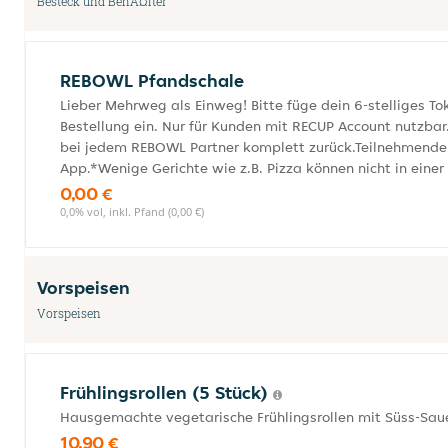
Besteck und BehÃ¤lter
REBOWL Pfandschale
Lieber Mehrweg als Einweg! Bitte füge dein 6-stelliges 
Bestellung ein. Nur für Kunden mit RECUP Account nutzb
bei jedem REBOWL Partner komplett zurück.Teilnehmende P
App.*Wenige Gerichte wie z.B. Pizza können nicht in eine
0,00 €
0,0% vol, inkl. Pfand (0,00 €)
Vorspeisen
Vorspeisen
Frühlingsrollen (5 Stück)
Hausgemachte vegetarische Frühlingsrollen mit Süss-Saue
10,90 €