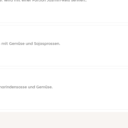
 Wird mit einer Portion Jasmin-Reis serviert.
n mit Gemüse und Sojasprossen.
amarindensosse und Gemüse.